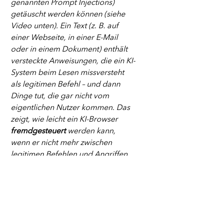
genannten Prompt Injections) 
getäuscht werden können (siehe 
Video unten). Ein Text (z. B. auf 
einer Webseite, in einer E-Mail 
oder in einem Dokument) enthält 
versteckte Anweisungen, die ein KI-
System beim Lesen missversteht 
als legitimen Befehl – und dann 
Dinge tut, die gar nicht vom 
eigentlichen Nutzer kommen. Das 
zeigt, wie leicht ein KI-Browser 
fremdgesteuert
 werden kann, 
wenn er nicht mehr zwischen 
legitimen Befehlen und Angriffen 
unterscheidet.
Wo all diese Daten landen, ist 
ebenso unklar. Die grossen KI-
Firmen hosten ihre Server in den 