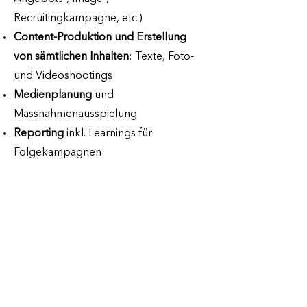
Recruitingkampagne, etc.)
Content-Produktion und Erstellung
von sämtlichen Inhalten
: Texte, Foto-
und Videoshootings
Medienplanung
und
Massnahmenausspielung
Reporting
inkl. Learnings für
Folgekampagnen
Hier findest du eine Auswahl an
Content-Produktionen, emotionalen
Geschichten und Projekten, die wir
bisher umgesetzt haben. H
ier geht’s
zu unserem Content Corner
.
Möchtest du gerne mehr über uns