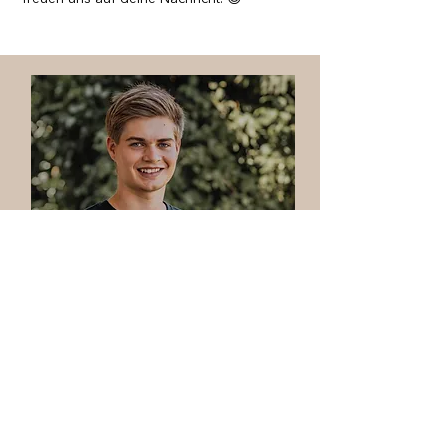
Yoann Donzé
yoann.donze@deeds.ch