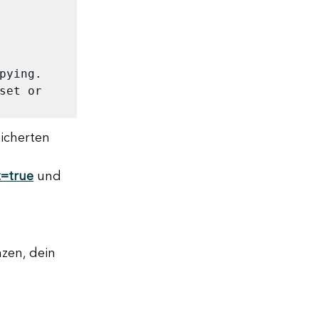
ying. 
et or 
icherten 
t=true
 und 
zen, dein 