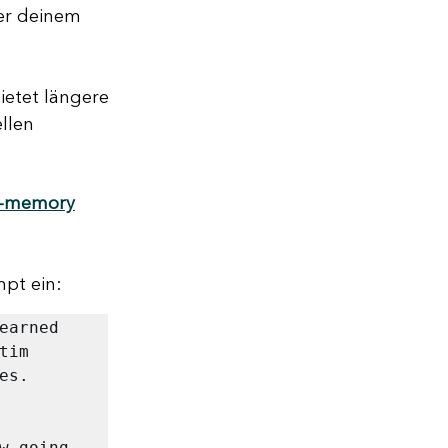
der deinem 
etet längere 
llen
t-memory
mpt ein:
arned 
im 
s.

w going 