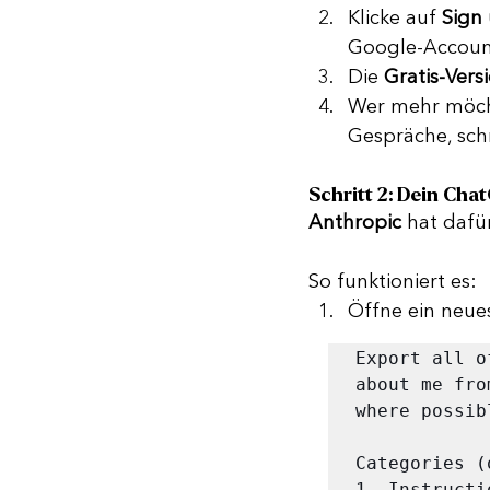
Klicke auf 
Sign
Google-Accoun
Die 
Gratis-Vers
Wer mehr möch
Gespräche, sch
Schritt 2: Dein Ch
Anthropic
 hat dafür
So funktioniert es:
Öffne ein neue
Export all o
about me fro
where possib
Categories (
1. Instructi