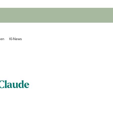
zen
KI-News
Claude