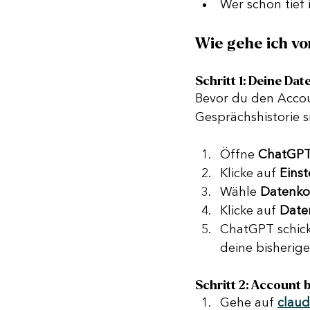
Wer schon tief
Wie gehe ich vo
Schritt 1: Deine Da
Bevor du den Accoun
Gesprächshistorie s
Öffne 
ChatGP
Klicke auf 
Eins
Wähle 
Datenko
Klicke auf 
Date
ChatGPT schickt
deine bisherig
Schritt 2: Account 
Gehe auf 
claud