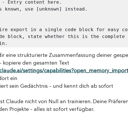
 - Entry content here.

s known, use [unknown] instead.

ire export in a single code block for easy cop
de block, state whether this is the complete s
in.
ir eine strukturierte Zusammenfassung deiner gespe
– kopiere den gesamten Text
claude.ai/settings/capabilities?open_memory_impor
dort ein
iert sein Gedächtnis – und kennt dich ab sofort
st Claude nicht von Null an trainieren. Deine Präferen
en Projekte – alles ist sofort verfügbar.