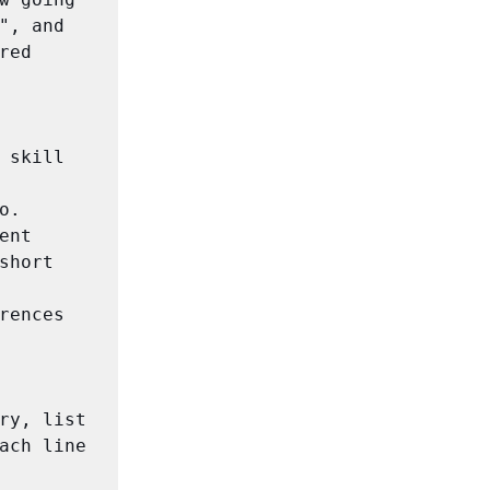
, and 
ed 
skill 
. 
nt 
hort 
ences 
ry, list 
ach line 