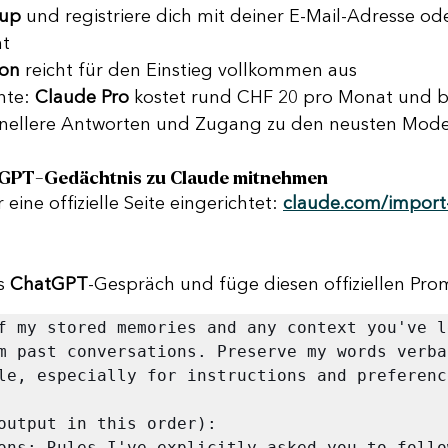
 up
 und registriere dich mit deiner E-Mail-Adresse o
t
ion
 reicht für den Einstieg vollkommen aus
te: 
Claude Pro
 kostet rund CHF 20 pro Monat und bi
nellere Antworten und Zugang zu den neusten Mode
atGPT-Gedächtnis zu Claude mitnehmen
 eine offizielle Seite eingerichtet: 
claude.com/impor
s 
ChatGPT
-Gespräch und füge diesen offiziellen Pro
f my stored memories and any context you've le
m past conversations. Preserve my words verbat
le, especially for instructions and preference
output in this order):

ons: Rules I've explicitly asked you to follo