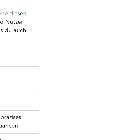
iehe 
diesen 
d Nutzer 
lls du auch 
präzises 
Nuancen