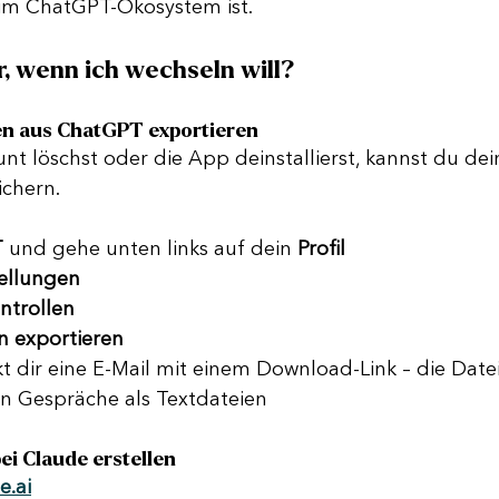
 im ChatGPT-Ökosystem ist.
r, wenn ich wechseln will?
ten aus ChatGPT exportieren
t löschst oder die App deinstallierst, kannst du dei
ichern.
T
 und gehe unten links auf dein 
Profil
tellungen
ntrollen
n exportieren
 dir eine E-Mail mit einem Download-Link – die Datei 
en Gespräche als Textdateien
bei Claude erstellen
e.ai