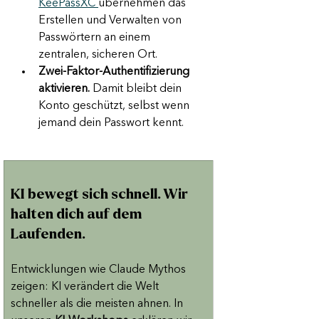
KeePassXC 
übernehmen das 
Erstellen und Verwalten von 
Passwörtern an einem 
zentralen, sicheren Ort.
Zwei-Faktor-Authentifizierung 
aktivieren.
 Damit bleibt dein 
Konto geschützt, selbst wenn 
jemand dein Passwort kennt.
KI bewegt sich schnell. Wir 
halten dich auf dem 
Laufenden.
Entwicklungen wie Claude Mythos 
zeigen: KI verändert die Welt 
schneller als die meisten ahnen. In 