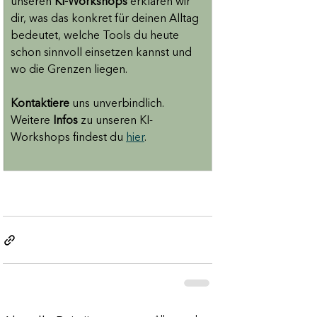
unseren
 KI-Workshops
 erklären wir 
dir, was das konkret für deinen Alltag 
bedeutet, welche Tools du heute 
schon sinnvoll einsetzen kannst und 
wo die Grenzen liegen.
Kontaktiere
 uns unverbindlich. 
Weitere 
Infos
 zu unseren KI-
Workshops findest du 
hier
.