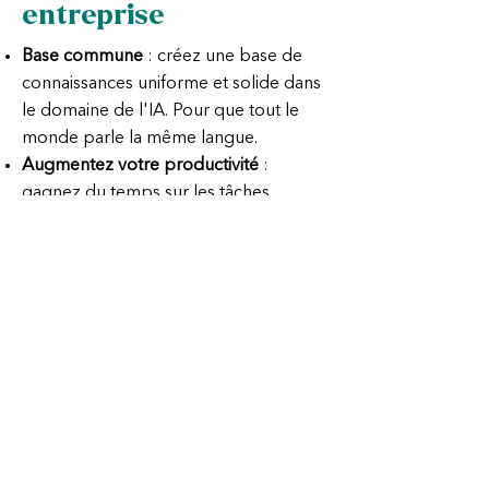
entreprise
Base commune
: créez une base de
connaissances uniforme et solide dans
le domaine de l'IA. Pour que tout le
monde parle la même langue.
Augmentez votre productivité
:
gagnez du temps sur les tâches
routinières et concentrez-vous sur les
questions stratégiques qui comptent
vraiment.
Employeur attractif
: positionnez-vous
comme une entreprise moderne et
tournée vers l'avenir et augmentez
votre attractivité auprès des talents.
Avantages pratiques garantis
: tous les
participants reçoivent des outils, des
conseils et des documents à mettre