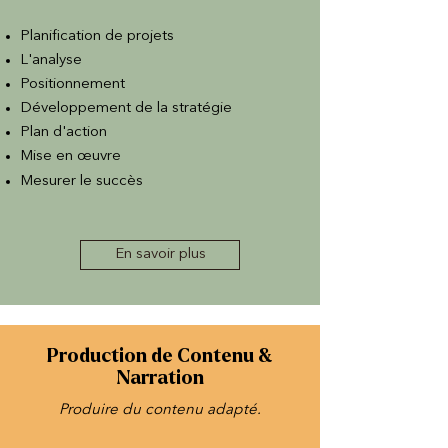
Planification de projets
L'analyse
Positionnement
Développement de la stratégie
Plan d'action
Mise en œuvre
Mesurer le succès
En savoir plus
Production de Contenu &
Narration
Produire du contenu adapté.