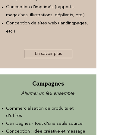
Conception d'imprimés (rapports,
magazines, illustrations, dépliants, etc.)
Conception de sites web (landingpages,
etc.)
En savoir plus
Campagnes
Allumer un feu ensemble.
Commercialisation de produits et
d'offres
Campagnes - tout d'une seule source
Conception : idée créative et message