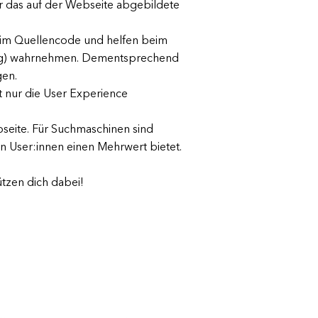
ür das auf der Webseite abgebildete
ch im Quellencode und helfen beim
chtig) wahrnehmen. Dementsprechend
ügen.
t nur die User Experience
bseite. Für Suchmaschinen sind
ren User:innen einen Mehrwert bietet.
ützen dich dabei!