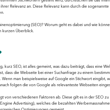
timmten Stichwörtern gestellt wird, durchsuchen sie das Inte
e ihrer Relevanz an. Diese Relevanz kann durch die sogenann
den.
inenoptimierung (SEO)? Worum geht es dabei und wie können 
n kurzen Überblick.
?
 kurz SEO, ist alles gemeint, was dazu beiträgt, dass eine W
sst, dass die Webseite bei einer Suchanfrage zu einem bestim
. Wenn man beispielsweise auf Google ein Stichwort eingibt, 
anach folgen die von Google als relevanteste Webseiten einge
ängt von verschiedenen Faktoren ab. Diese gilt es in der SEO zu
Engine Advertising), welches die bezahlten Werbemassnahmen 
 organischen Optimierungen gemeint.