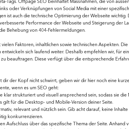
a-Tags. Offpage SEO beinhaltet Massnahmen, die von aussen 
links oder Verknüpfungen von Social Media mit einer spezifis
n ist auch die technische Optimierung der Webseite wichtig. D
 verbesserte Performance der Webseite und Steigerung der L
 die Behebung von 404-Fehlermeldungen.
t vielen Faktoren, inhaltlichen sowie technischen Aspekten. 
n entwickeln sich laufend weiter. Deshalb empfehlen wir, für e
t zu beauftragen. Diese verfügt über die entsprechende Erfa
mit dir der Kopf nicht schwirrt, geben wir dir hier noch eine kur
emente, wenn es um SEO geht:
e klar strukturiert und visuell ansprechend sein, sodass sie di
 gilt für die Desktop- und Mobile-Version deiner Seite.
rmativ, relevant und nützlich sein. Gib acht darauf, keine Inhal
itig konkurrenzieren.
 Aufschluss über das spezifische Thema der Seite. Anhand v