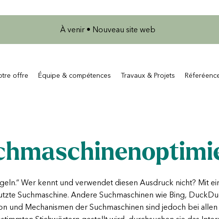
À venir • Nouveau site web
tre offre
Équipe & compétences
Travaux & Projets
Réferéenc
chmaschinenoptimi
geln.“ Wer kennt und verwendet diesen Ausdruck nicht? Mit ei
utzte Suchmaschine. Andere Suchmaschinen wie Bing, DuckDu
on und Mechanismen der Suchmaschinen sind jedoch bei allen 