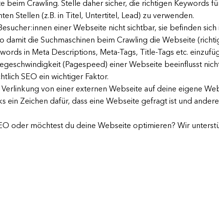
 beim Crawling. Stelle daher sicher, die richtigen Keywords f
 Stellen (z.B. in Titel, Untertitel, Lead) zu verwenden.
 Besucher:innen einer Webseite nicht sichtbar, sie befinden si
lso damit die Suchmaschinen beim Crawling die Webseite (ri
Keywords in Meta Descriptions, Meta-Tags, Title-Tags etc. einzuf
egeschwindigkeit (Pagespeed) einer Webseite beeinflusst nich
chtlich SEO ein wichtiger Faktor.
ine Verlinkung von einer externen Webseite auf deine eigene We
nks ein Zeichen dafür, dass eine Webseite gefragt ist und ande
O oder möchtest du deine Webseite optimieren? Wir unterst
À propos de nous
FAQ