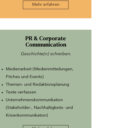
Mehr erfahren
PR & Corporate
Communication
Geschichte(n) schreiben.
Medienarbeit (Medienmitteilungen,
Pitches und Events)
Themen- und Redaktionsplanung
Texte verfassen
Unternehmenskommunikation
(Stakeholder-, Nachhaltigkeits- und
Krisenkommunikation)