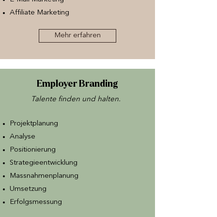
Affiliate Marketing
Mehr erfahren
Employer Branding
Talente finden und halten.
Projektplanung
Analyse
Positionierung
Strategieentwicklung
Massnahmenplanung
Umsetzung
Erfolgsmessung