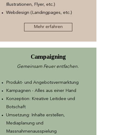
Illustrationen, Flyer, etc.)
Webdesign (Landingpages, etc.)
Mehr erfahren
Campaigning
Gemeinsam Feuer entfachen. ​
Produkt- und Angebotsvermarktung
Kampagnen - Alles aus einer Hand
Konzeption: Kreative Leitidee und
Botschaft
Umsetzung: Inhalte erstellen,
Mediaplanung und
Massnahmenausspielung